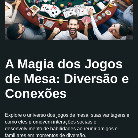
A Magia dos Jogos
de Mesa: Diversão e
Conexões
Explore o universo dos jogos de mesa, suas vantagens e
como eles promovem interações sociais e
desenvolvimento de habilidades ao reunir amigos e
familiares em momentos de diversão.