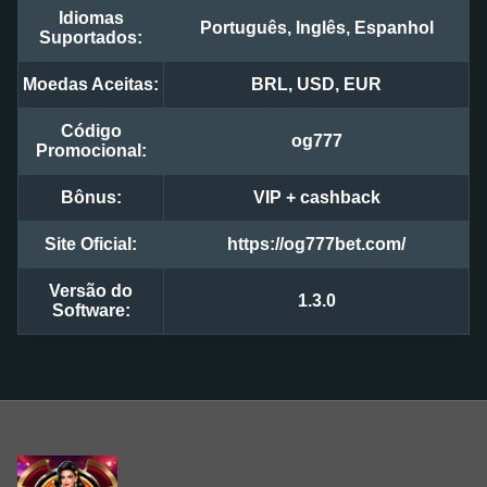
Idiomas
Português, Inglês, Espanhol
Suportados:
Moedas Aceitas:
BRL, USD, EUR
Código
og777
Promocional:
Bônus:
VIP + cashback
Site Oficial:
https://og777bet.com/
Versão do
1.3.0
Software: