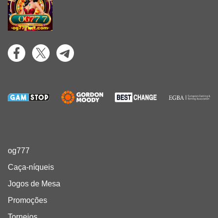
og777
Caça-níqueis
Jogos de Mesa
Promoções
Torneios