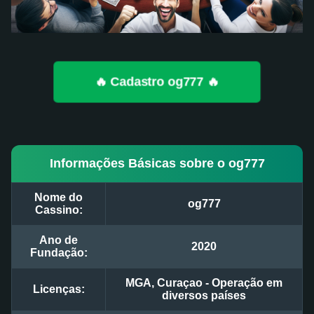
🔥 Cadastro og777 🔥
Informações Básicas sobre o og777
Nome do
og777
Cassino:
Ano de
2020
Fundação:
MGA, Curaçao - Operação em
Licenças:
diversos países